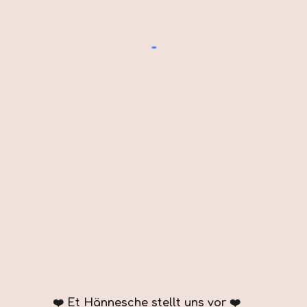
❤️ Et Hännes
ch
e stellt uns vor ❤️