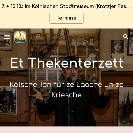
7. + 15.10.: Im Kölnischen Stadtmuseum (Krätzjer Fest) / 15.+16.01.2027: Senftöpfchen
Skip to main content
Skip to navigation
Termine
Et Thekenterzett
Kölsche Tön
für ze Laache un ze
Kriesche